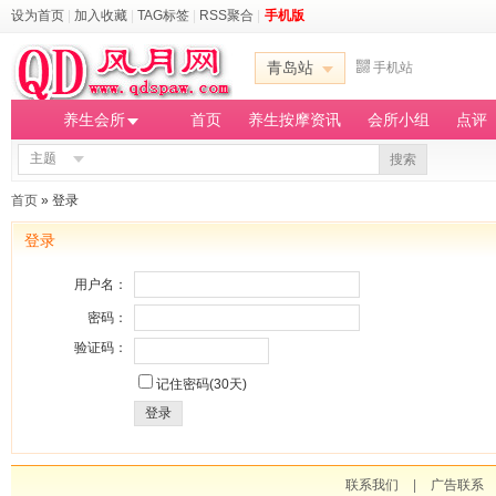
设为首页
|
加入收藏
|
TAG标签
|
RSS聚合
|
手机版
青岛站
手机站
养生会所
首页
养生按摩资讯
会所小组
点评
主题
搜索
首页
» 登录
登录
用户名：
密码：
验证码：
记住密码(30天)
登录
联系我们
|
广告联系