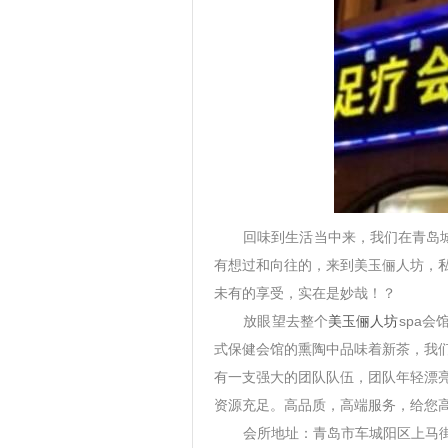
回味到生活当中来，我们在青岛
有想过和向往的，来到美玉俪人坊，
未有的享受，实在是妙哉！？
放眼望去整个
美玉俪人坊
spa
会
式保健会馆的熏陶中品味着新茶，我
有一支强大的团队队伍，团队年轻漂
资源充足。高品质，高端服务，给您
会所地址：青岛市车城阳区上马