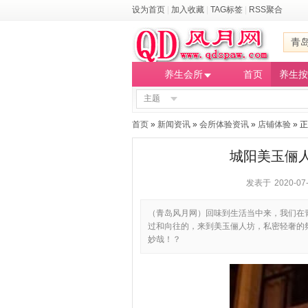
设为首页
|
加入收藏
|
TAG标签
|
RSS聚合
青
养生会所
首页
养生按
主题
首页
»
新闻资讯
»
会所体验资讯
»
店铺体验
» 
城阳美玉俪
发表于 2020-07-
（青岛风月网）回味到生活当中来，我们在
过和向往的，来到美玉俪人坊，私密轻奢的
妙哉！？