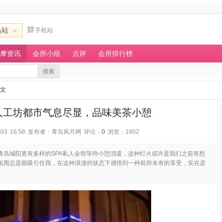
岛站
手机站
摩资讯
会所小组
点评
会所排行榜
搜索
正文
人工坊都市气息尽显，品味美茶小憩
03 16:58
发布者：青岛风月网
评论：
0
浏览：1802
青岛城阳更有多样的SPA私人会馆等待小憩消遣，这种灯火或许是我们之前有想
氛围总是能吸引住我，在这种浪漫的状态下感悟到一种前所未有的享受，实在是