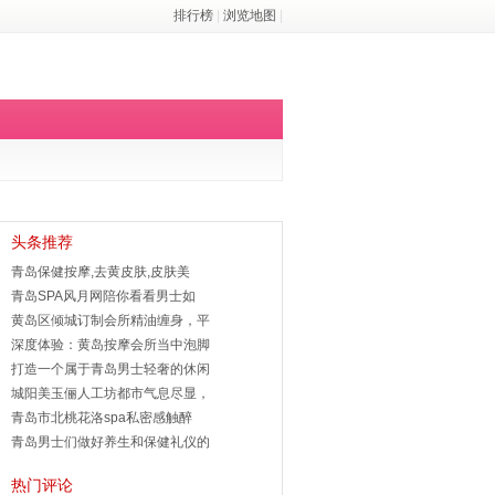
排行榜
|
浏览地图
|
头条推荐
青岛保健按摩,去黄皮肤,皮肤美
青岛SPA风月网陪你看看男士如
黄岛区倾城订制会所精油缠身，平
深度体验：黄岛按摩会所当中泡脚
打造一个属于青岛男士轻奢的休闲
城阳美玉俪人工坊都市气息尽显，
青岛市北桃花洛spa私密感触醉
青岛男士们做好养生和保健礼仪的
热门评论