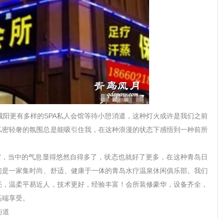
城阳更有多样的
SPA
私人会馆等待小憩消遣，这种灯火或许是我们之前
私密轻奢的氛围总是能吸引住我，在这种浪漫的状态下感悟到一种前所
馆，当中的气息显得悠然自得多了，状态也就好了更多，在这种青岛日
们是一家集时尚、舒适、健康于一体的青岛水疗温泉休闲俱乐部。我们
亮，温柔平易近人，技术更好，经验丰富！会所装修豪华，设备齐全，
高端享受。
街道