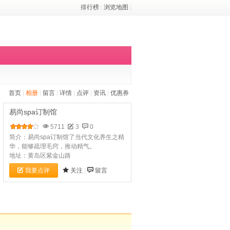
排行榜
|
浏览地图
|
首页
|
相册
|
留言
|
详情
|
点评
|
资讯
|
优惠券
易尚spa订制馆
5711
3
0
简介：易尚spa订制馆了当代文化养生之精
华，能够疏理毛窍，推动精气。
地址：黄岛区紫金山路
我要点评
关注
|
留言