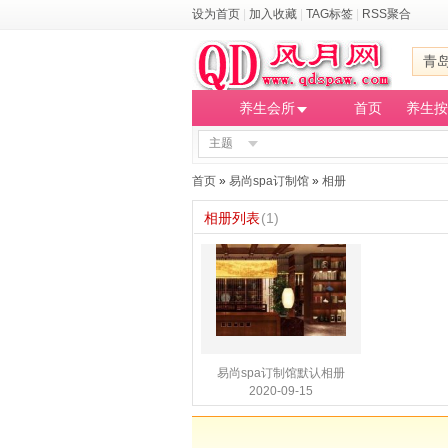
设为首页
|
加入收藏
|
TAG标签
|
RSS聚合
青
养生会所
首页
养生按
主题
首页
»
易尚spa订制馆
»
相册
相册列表
(1)
易尚spa订制馆默认相册
2020-09-15